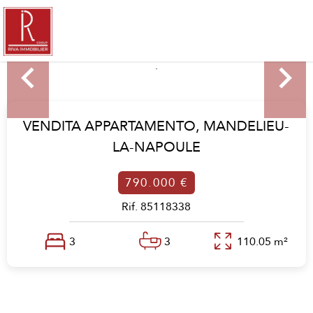
VENDITA APPARTAMENTO,
MANDELIEU-
LA-NAPOULE
790.000 €
Rif. 85118338
3
3
110.05 m²