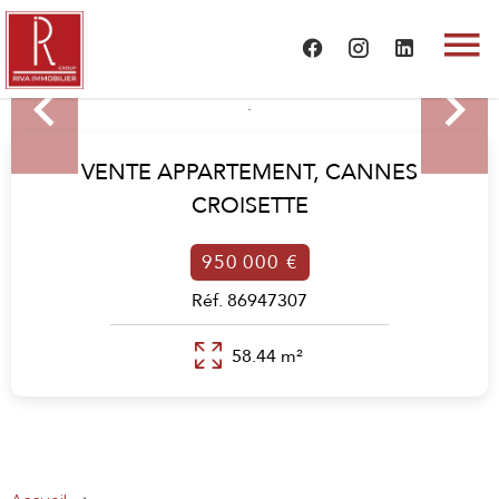
VENTE APPARTEMENT,
CANNES
CROISETTE
950 000 €
Réf. 86947307
58.44 m²