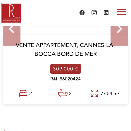
VENTE APPARTEMENT,
CANNES-LA-
BOCCA BORD DE MER
309 000 €
Réf. 86020424
2
2
77.54 m²