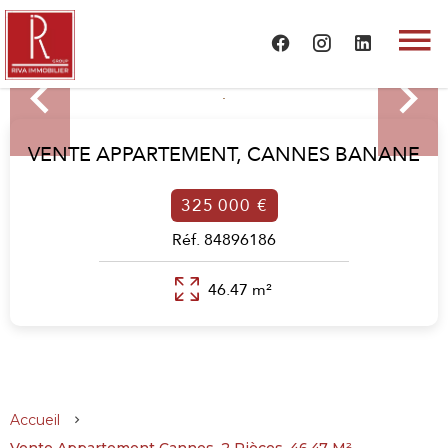
VENTE APPARTEMENT,
CANNES BANANE
325 000 €
Réf. 84896186
46.47 m²
Accueil